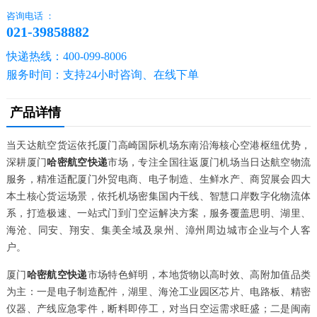
咨询电话 ：
021-39858882
快递热线：400-099-8006
服务时间：支持24小时咨询、在线下单
产品详情
当天达航空货运依托厦门高崎国际机场东南沿海核心空港枢纽优势，
深耕厦门
哈密航空快递
市场，专注全国往返厦门机场当日达航空物流
服务，精准适配厦门外贸电商、电子制造、生鲜水产、商贸展会四大
本土核心货运场景，依托机场密集国内干线、智慧口岸数字化物流体
系，打造极速、一站式门到门空运解决方案，服务覆盖思明、湖里、
海沧、同安、翔安、集美全域及泉州、漳州周边城市企业与个人客
户。
厦门
哈密航空快递
市场特色鲜明，本地货物以高时效、高附加值品类
为主：一是电子制造配件，湖里、海沧工业园区芯片、电路板、精密
仪器、产线应急零件，断料即停工，对当日空运需求旺盛；二是闽南