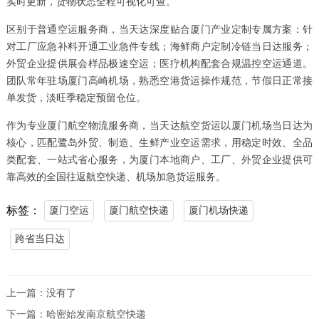
实时更新，货物状态全程可视化可查。
区别于普通空运服务商，当天达深度贴合厦门产业定制专属方案：针
对工厂应急补料开通工业急件专线；海鲜商户定制冷链当日达服务；
外贸企业提供展会样品极速空运；医疗机构配套合规温控空运通道。
团队常年驻场厦门高崎机场，熟悉空港货运操作规范，节假日正常接
单发货，淡旺季稳定预留仓位。
作为专业厦门航空物流服务商，当天达航空货运以厦门机场当日达为
核心，匹配鹭岛外贸、制造、生鲜产业空运需求，用稳定时效、全品
类配套、一站式省心服务，为厦门本地商户、工厂、外贸企业提供可
靠高效的全国往返航空快递、机场加急货运服务。
标签：
厦门空运
厦门航空快递
厦门机场快递
跨省当日达
上一篇：没有了
下一篇：
哈密始发南京航空快递