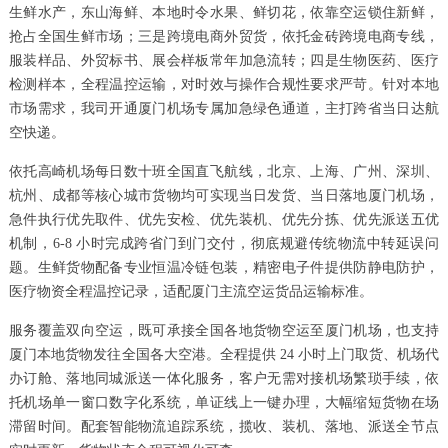
生鲜水产，东山海鲜、本地时令水果、鲜切花，依靠空运锁住新鲜，
抢占全国生鲜市场；三是跨境电商外贸货，依托金砖跨境电商专线，
服装样品、外贸标书、展会样板常年加急流转；四是生物医药、医疗
检测样本，全程温控运输，对时效与操作合规性要求严苛。针对本地
市场需求，我司开通厦门机场专属加急绿色通道，主打跨省当日达航
空快递。
依托高崎机场每日数十班全国直飞航线，北京、上海、广州、深圳、
杭州、成都等核心城市货物均可实现当日发货、当日落地厦门机场，
急件执行优先取件、优先安检、优先装机、优先分拣、优先派送五优
机制，6-8 小时完成跨省门到门交付，彻底规避传统物流中转延误问
题。生鲜货物配备专业恒温冷链包装，精密电子件提供防静电防护，
医疗物资全程温控记录，适配厦门主流空运货品运输标准。
服务覆盖双向空运，既可承接全国各地货物空运至厦门机场，也支持
厦门本地货物发往全国各大空港。全程提供 24 小时上门取货、机场代
办订舱、落地同城派送一体化服务，客户无需对接机场繁琐手续，依
托机场单一窗口数字化系统，单证线上一键办理，大幅缩短货物在场
滞留时间。配套智能物流追踪系统，揽收、装机、落地、派送全节点